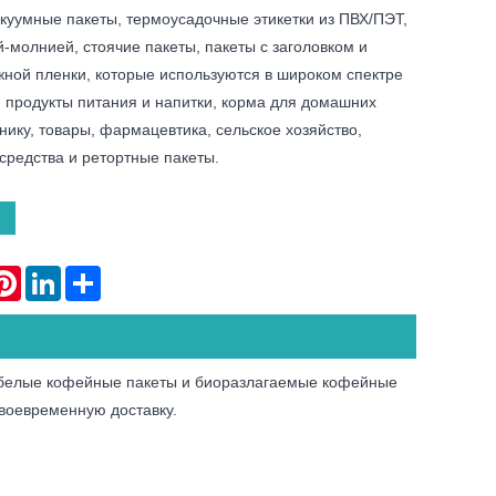
акуумные пакеты, термоусадочные этикетки из ПВХ/ПЭТ,
й-молнией, стоячие пакеты, пакеты с заголовком и
жной пленки, которые используются в широком спектре
 продукты питания и напитки, корма для домашних
нику, товары, фармацевтика, сельское хозяйство,
средства и ретортные пакеты.
atsApp
Pinterest
LinkedIn
Share
 белые кофейные пакеты и биоразлагаемые кофейные
воевременную доставку.