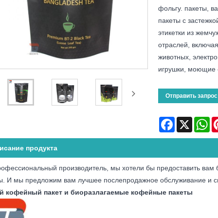
фольгу. пакеты, в
пакеты с застежко
этикетки из жемчу
отраслей, включая
животных, электро
игрушки, моющие 
Отправить запрос
Facebook
X
Wh
исание продукта
рофессиональный производитель, мы хотели бы предоставить вам
ы. И мы предложим вам лучшее послепродажное обслуживание и с
й кофейный пакет и биоразлагаемые кофейные пакеты