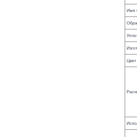
Имя 
Обра
Упло
Изго
Цвет
Расч
Испо