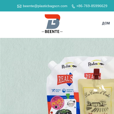

beente@plasticbagscn.com
+86-769-85996629

ДОМ