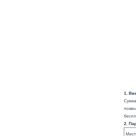
1. Вв
Сумка
позво
беспл
2. Па
Мест