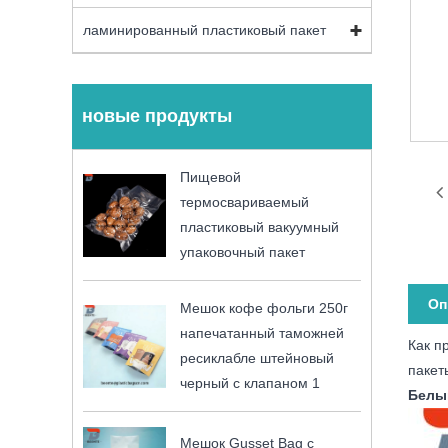
ламинированный пластиковый пакет
новые продукты
Пищевой
термосвариваемый
пластиковый вакуумный
упаковочный пакет
Оп
Мешок кофе фольги 250г
напечатанный таможней
Как п
ресиклабле штейновый
пакет
черный с клапаном 1
Белы
Мешок Gusset Bag с