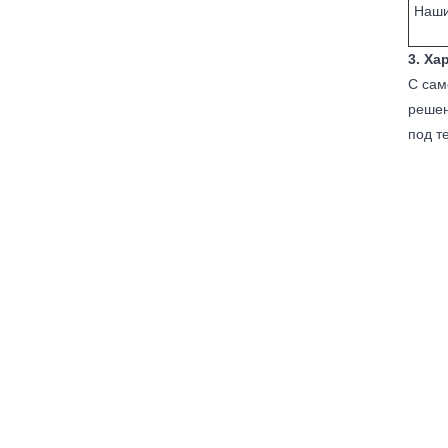
Наши
3. Ха
С сам
решен
под т