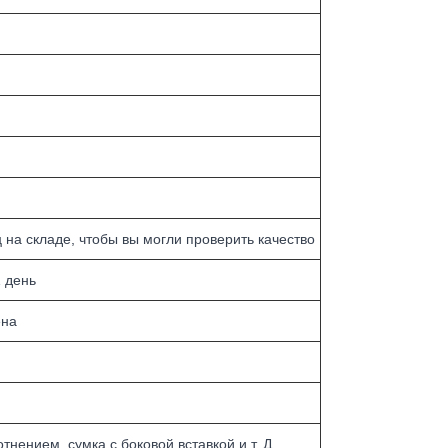
на складе, чтобы вы могли проверить качество
 день
ена
ением, сумка с боковой вставкой и т. Д. ......